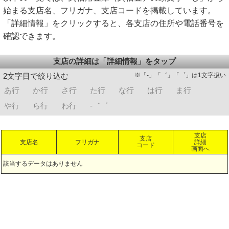
始まる支店名、フリガナ、支店コードを掲載しています。
「詳細情報」をクリックすると、各支店の住所や電話番号を
確認できます。
支店の詳細は「詳細情報」をタップ
※「-」「゛」「゜」は1文字扱い
2文字目で絞り込む
あ行
か行
さ行
た行
な行
は行
ま行
や行
ら行
わ行
-゛゜
支店
支店
支店名
フリガナ
詳細
コード
画面へ
該当するデータはありません