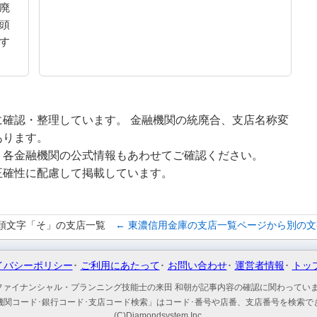
廃
頭
す
確認・整理しています。 金融機関の統廃合、支店名称変
あります。
、各金融機関の公式情報もあわせてご確認ください。
正確性に配慮して掲載しています。
頭文字「そ」の支店一覧
← 東濃信用金庫の支店一覧ページから別の
イバシーポリシー
ご利用にあたって
お問い合わせ
運営者情報
トッ
ファイナンシャル・プランニング技能士の来田 和朝が記事内容の確認に関わってい
機関コード･銀行コード･支店コード検索」はコード･番号や店番、支店番号を検索で
(C)Diamondsystem Inc.