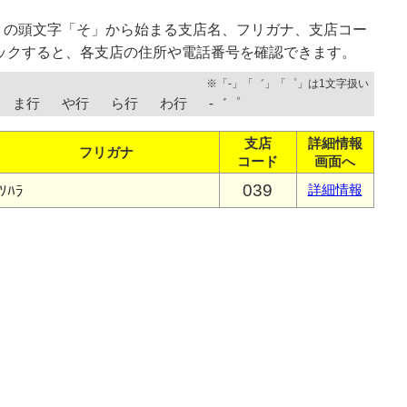
）の頭文字「そ」から始まる支店名、フリガナ、支店コー
ックすると、各支店の住所や電話番号を確認できます。
※「-」「゛」「゜」は1文字扱い
ま行
や行
ら行
わ行
-゛゜
支店
詳細情報
フリガナ
コード
画面へ
039
ｿﾊﾗ
詳細情報