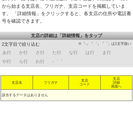
から始まる支店名、フリガナ、支店コードを掲載していま
す。 「詳細情報」をクリックすると、各支店の住所や電話番
号を確認できます。
支店の詳細は「詳細情報」をタップ
※「-」「゛」「゜」は1文字扱い
2文字目で絞り込む
あ行
か行
さ行
た行
な行
は行
ま行
や行
ら行
わ行
-゛゜
支店
支店
支店名
フリガナ
詳細
コード
画面へ
該当するデータはありません