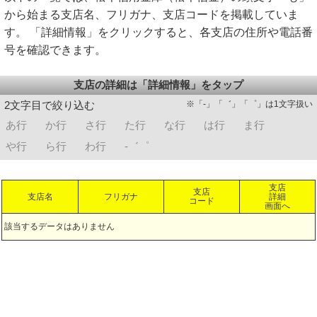
から始まる支店名、フリガナ、支店コードを掲載していま
す。 「詳細情報」をクリックすると、各支店の住所や電話番
号を確認できます。
支店の詳細は「詳細情報」をタップ
※「-」「゛」「゜」は1文字扱い
2文字目で絞り込む
あ行
か行
さ行
た行
な行
は行
ま行
や行
ら行
わ行
-゛゜
支店
支店
支店名
フリガナ
詳細
コード
画面へ
該当するデータはありません