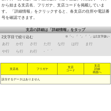
から始まる支店名、フリガナ、支店コードを掲載していま
す。 「詳細情報」をクリックすると、各支店の住所や電話番
号を確認できます。
支店の詳細は「詳細情報」をタップ
※「-」「゛」「゜」は1文字扱い
2文字目で絞り込む
あ行
か行
さ行
た行
な行
は行
ま行
や行
ら行
わ行
-゛゜
支店
支店
支店名
フリガナ
詳細
コード
画面へ
該当するデータはありません