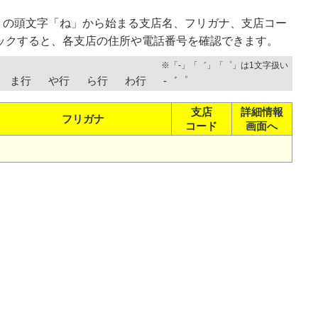
）の頭文字「ね」から始まる支店名、フリガナ、支店コー
ックすると、各支店の住所や電話番号を確認できます。
※「-」「゛」「゜」は1文字扱い
ま行
や行
ら行
わ行
-゛゜
支店
詳細情報
フリガナ
コード
画面へ