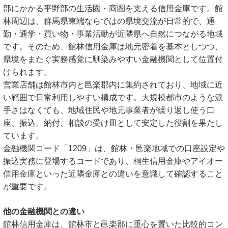
部にかかる平野部の生活圏・商圏を支える信用金庫です。館
林周辺は、群馬県東端ならではの県境交流が日常的で、通
勤・通学・買い物・事業活動が近隣県へ自然につながる地域
です。そのため、館林信用金庫は地元密着を基本としつつ、
県境をまたぐ実務感覚に馴染みやすい金融機関として位置付
けられます。
営業店舗は館林市内と邑楽郡内に集約されており、地域に近
い範囲で日常利用しやすい構成です。大規模都市のような派
手さはなくても、地域住民や地元事業者が繰り返し使う口
座、振込、納付、相談の受け皿として安定した役割を果たし
ています。
金融機関コード「1209」は、館林・邑楽地域での口座設定や
振込実務に登場するコードであり、桐生信用金庫やアイオー
信用金庫といった近隣金庫との違いを意識して確認すること
が重要です。
他の金融機関との違い
館林信用金庫は、館林市と邑楽郡に重心を置いた比較的コン