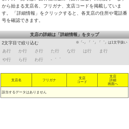
から始まる支店名、フリガナ、支店コードを掲載していま
す。 「詳細情報」をクリックすると、各支店の住所や電話番
号を確認できます。
支店の詳細は「詳細情報」をタップ
※「-」「゛」「゜」は1文字扱い
2文字目で絞り込む
あ行
か行
さ行
た行
な行
は行
ま行
や行
ら行
わ行
-゛゜
支店
支店
支店名
フリガナ
詳細
コード
画面へ
該当するデータはありません