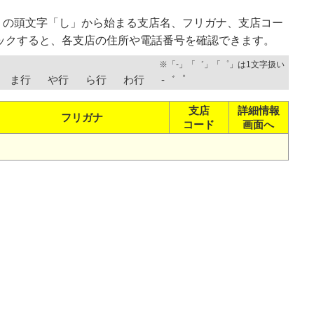
）の頭文字「し」から始まる支店名、フリガナ、支店コー
ックすると、各支店の住所や電話番号を確認できます。
※「-」「゛」「゜」は1文字扱い
ま行
や行
ら行
わ行
-゛゜
支店
詳細情報
フリガナ
コード
画面へ