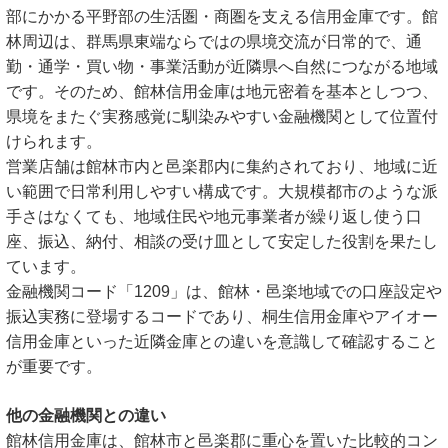
部にかかる平野部の生活圏・商圏を支える信用金庫です。館
林周辺は、群馬県東端ならではの県境交流が日常的で、通
勤・通学・買い物・事業活動が近隣県へ自然につながる地域
です。そのため、館林信用金庫は地元密着を基本としつつ、
県境をまたぐ実務感覚に馴染みやすい金融機関として位置付
けられます。
営業店舗は館林市内と邑楽郡内に集約されており、地域に近
い範囲で日常利用しやすい構成です。大規模都市のような派
手さはなくても、地域住民や地元事業者が繰り返し使う口
座、振込、納付、相談の受け皿として安定した役割を果たし
ています。
金融機関コード「1209」は、館林・邑楽地域での口座設定や
振込実務に登場するコードであり、桐生信用金庫やアイオー
信用金庫といった近隣金庫との違いを意識して確認すること
が重要です。
他の金融機関との違い
館林信用金庫は、館林市と邑楽郡に重心を置いた比較的コン