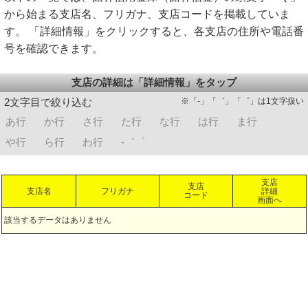
から始まる支店名、フリガナ、支店コードを掲載していま
す。 「詳細情報」をクリックすると、各支店の住所や電話番
号を確認できます。
支店の詳細は「詳細情報」をタップ
※「-」「゛」「゜」は1文字扱い
2文字目で絞り込む
あ行
か行
さ行
た行
な行
は行
ま行
や行
ら行
わ行
-゛゜
支店
支店
支店名
フリガナ
詳細
コード
画面へ
該当するデータはありません