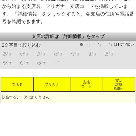
から始まる支店名、フリガナ、支店コードを掲載していま
す。 「詳細情報」をクリックすると、各支店の住所や電話番
号を確認できます。
支店の詳細は「詳細情報」をタップ
※「-」「゛」「゜」は1文字扱い
2文字目で絞り込む
あ行
か行
さ行
た行
な行
は行
ま行
や行
ら行
わ行
-゛゜
支店
支店
支店名
フリガナ
詳細
コード
画面へ
該当するデータはありません