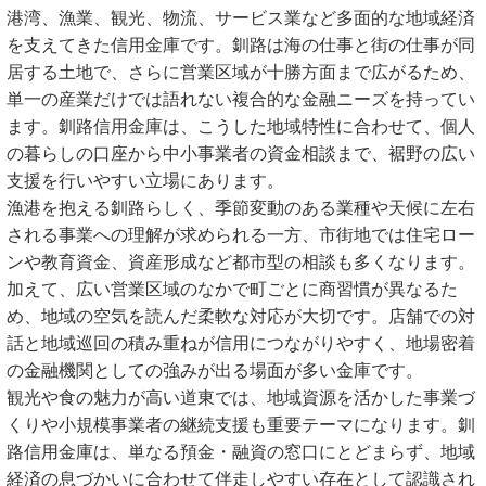
港湾、漁業、観光、物流、サービス業など多面的な地域経済
を支えてきた信用金庫です。釧路は海の仕事と街の仕事が同
居する土地で、さらに営業区域が十勝方面まで広がるため、
単一の産業だけでは語れない複合的な金融ニーズを持ってい
ます。釧路信用金庫は、こうした地域特性に合わせて、個人
の暮らしの口座から中小事業者の資金相談まで、裾野の広い
支援を行いやすい立場にあります。
漁港を抱える釧路らしく、季節変動のある業種や天候に左右
される事業への理解が求められる一方、市街地では住宅ロー
ンや教育資金、資産形成など都市型の相談も多くなります。
加えて、広い営業区域のなかで町ごとに商習慣が異なるた
め、地域の空気を読んだ柔軟な対応が大切です。店舗での対
話と地域巡回の積み重ねが信用につながりやすく、地場密着
の金融機関としての強みが出る場面が多い金庫です。
観光や食の魅力が高い道東では、地域資源を活かした事業づ
くりや小規模事業者の継続支援も重要テーマになります。釧
路信用金庫は、単なる預金・融資の窓口にとどまらず、地域
経済の息づかいに合わせて伴走しやすい存在として認識され