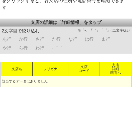
をクリックすると、各支店の住所や電話番号を確認できま
す。
支店の詳細は「詳細情報」をタップ
※「-」「゛」「゜」は1文字扱い
2文字目で絞り込む
あ行
か行
さ行
た行
な行
は行
ま行
や行
ら行
わ行
-゛゜
支店
支店
支店名
フリガナ
詳細
コード
画面へ
該当するデータはありません