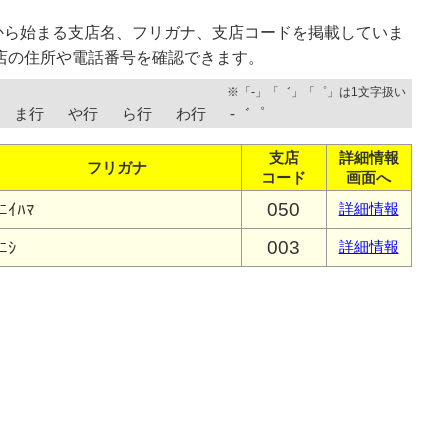
から始まる支店名、フリガナ、支店コードを掲載していま
店の住所や電話番号を確認できます。
※「-」「゛」「゜」は1文字扱い
ま行
や行
ら行
わ行
-゛゜
支店
詳細情報
フリガナ
コード
画面へ
050
ﾆｲﾊﾏ
詳細情報
003
ﾆｼ
詳細情報