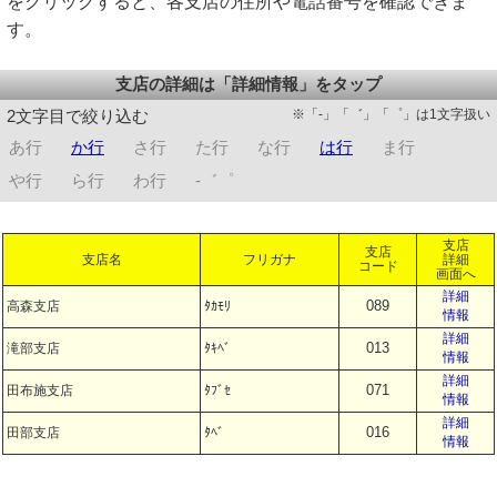
をクリックすると、各支店の住所や電話番号を確認できま
す。
支店の詳細は「詳細情報」をタップ
※「-」「゛」「゜」は1文字扱い
2文字目で絞り込む
あ行
か行
さ行
た行
な行
は行
ま行
や行
ら行
わ行
-゛゜
支店
支店
支店名
フリガナ
詳細
コード
画面へ
詳細
089
高森支店
ﾀｶﾓﾘ
情報
詳細
013
滝部支店
ﾀｷﾍﾞ
情報
詳細
071
田布施支店
ﾀﾌﾞｾ
情報
詳細
016
田部支店
ﾀﾍﾞ
情報