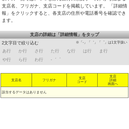
支店名、フリガナ、支店コードを掲載しています。 「詳細情
報」をクリックすると、各支店の住所や電話番号を確認でき
ます。
支店の詳細は「詳細情報」をタップ
※「-」「゛」「゜」は1文字扱い
2文字目で絞り込む
あ行
か行
さ行
た行
な行
は行
ま行
や行
ら行
わ行
-゛゜
支店
支店
支店名
フリガナ
詳細
コード
画面へ
該当するデータはありません