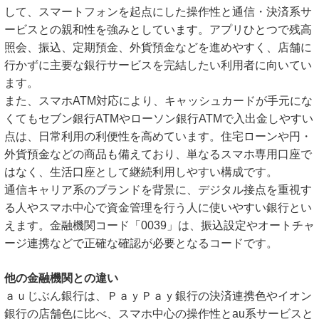
して、スマートフォンを起点にした操作性と通信・決済系サ
ービスとの親和性を強みとしています。アプリひとつで残高
照会、振込、定期預金、外貨預金などを進めやすく、店舗に
行かずに主要な銀行サービスを完結したい利用者に向いてい
ます。
また、スマホATM対応により、キャッシュカードが手元にな
くてもセブン銀行ATMやローソン銀行ATMで入出金しやすい
点は、日常利用の利便性を高めています。住宅ローンや円・
外貨預金などの商品も備えており、単なるスマホ専用口座で
はなく、生活口座として継続利用しやすい構成です。
通信キャリア系のブランドを背景に、デジタル接点を重視す
る人やスマホ中心で資金管理を行う人に使いやすい銀行とい
えます。金融機関コード「0039」は、振込設定やオートチャ
ージ連携などで正確な確認が必要となるコードです。
他の金融機関との違い
ａｕじぶん銀行は、ＰａｙＰａｙ銀行の決済連携色やイオン
銀行の店舗色に比べ、スマホ中心の操作性とau系サービスと