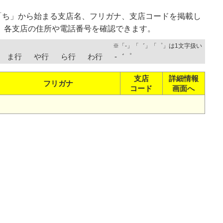
「ち」から始まる支店名、フリガナ、支店コードを掲載し
、各支店の住所や電話番号を確認できます。
※「-」「゛」「゜」は1文字扱い
ま行
や行
ら行
わ行
-゛゜
支店
詳細情報
フリガナ
コード
画面へ