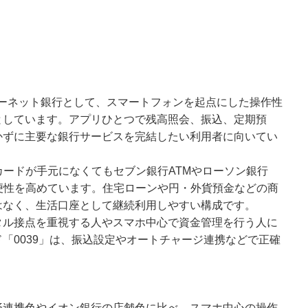
ターネット銀行として、スマートフォンを起点にした操作性
としています。アプリひとつで残高照会、振込、定期預
かずに主要な銀行サービスを完結したい利用者に向いてい
カードが手元になくてもセブン銀行ATMやローソン銀行
便性を高めています。住宅ローンや円・外貨預金などの商
はなく、生活口座として継続利用しやすい構成です。
タル接点を重視する人やスマホ中心で資金管理を行う人に
「0039」は、振込設定やオートチャージ連携などで正確
済連携色やイオン銀行の店舗色に比べ、スマホ中心の操作