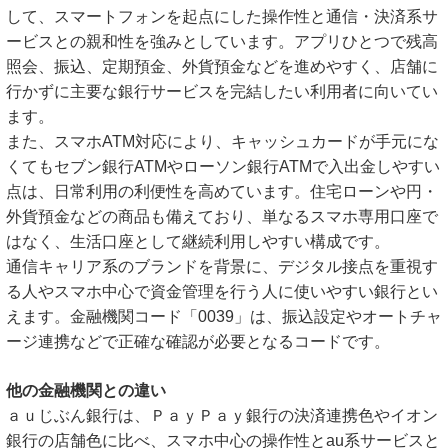
して、スマートフォンを起点にした操作性と通信・決済系サ
ービスとの親和性を強みとしています。アプリひとつで残高
照会、振込、定期預金、外貨預金などを進めやすく、店舗に
行かずに主要な銀行サービスを完結したい利用者に向いてい
ます。
また、スマホATM対応により、キャッシュカードが手元にな
くてもセブン銀行ATMやローソン銀行ATMで入出金しやすい
点は、日常利用の利便性を高めています。住宅ローンや円・
外貨預金などの商品も備えており、単なるスマホ専用口座で
はなく、生活口座として継続利用しやすい構成です。
通信キャリア系のブランドを背景に、デジタル接点を重視す
る人やスマホ中心で資金管理を行う人に使いやすい銀行とい
えます。金融機関コード「0039」は、振込設定やオートチャ
ージ連携などで正確な確認が必要となるコードです。
他の金融機関との違い
ａｕじぶん銀行は、ＰａｙＰａｙ銀行の決済連携色やイオン
銀行の店舗色に比べ、スマホ中心の操作性とau系サービスと