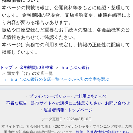
掲載情報について
本ページの掲載情報は、公開資料等をもとに確認・整理して
います。 金融機関の統廃合、支店名称変更、組織再編等によ
り内容が変わる場合があります。
振込や口座登録など重要なお手続きの際は、各金融機関の公
式情報もあわせてご確認ください。
本ページは実務での利用を想定し、情報の正確性に配慮して
掲載しています。
トップ
金融機関50音検索
ａｕじぶん銀行
頭文字「け」の支店一覧
← ａｕじぶん銀行の支店一覧ページから別の文字を選ぶ
プライバシーポリシー
ご利用にあたって
不審な広告・詐欺サイトへの誘導にご注意ください
お問い合わせ
運営者情報
トップページ
データ更新日：
2026年8月10日
本サイトでは、社会保険労務士・2級ファイナンシャル・プランニング技能士の来
田 和朝が記事内容の確認に関わっています。
執筆・監修者情報の詳細はこちら