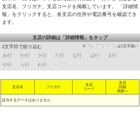
支店名、フリガナ、支店コードを掲載しています。 「詳細情
報」をクリックすると、各支店の住所や電話番号を確認でき
ます。
支店の詳細は「詳細情報」をタップ
※「-」「゛」「゜」は1文字扱い
2文字目で絞り込む
あ行
か行
さ行
た行
な行
は行
ま行
や行
ら行
わ行
-゛゜
支店
支店
支店名
フリガナ
詳細
コード
画面へ
該当するデータはありません