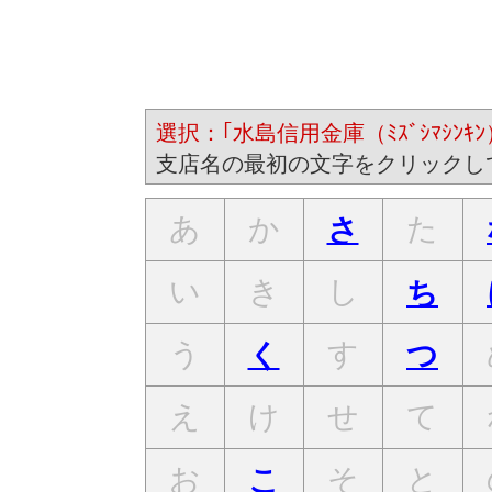
選択：｢水島信用金庫（ﾐｽﾞｼﾏｼﾝｷﾝ
支店名の最初の文字をクリックし
あ
か
た
さ
い
き
し
ち
う
す
く
つ
え
け
せ
て
お
そ
と
こ