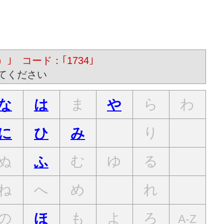
）｣ コード：｢1734｣
てください
ま
ら
わ
な
は
や
り
に
ひ
み
ぬ
む
ゆ
る
ふ
ね
へ
め
れ
の
も
よ
ろ
ほ
A-Z