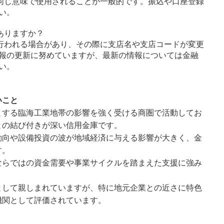
同じ意味で使用されることが一般的です。振込や口座登録
い。
ありますか？
行われる場合があり、その際に支店名や支店コードが変更
報の更新に努めていますが、最新の情報については金融
い。
いこと
とする臨海工業地帯の影響を強く受ける商圏で活動してお
との結び付きが深い信用金庫です。
動向や設備投資の波が地域経済に与える影響が大きく、金
す。
ならではの資金需要や事業サイクルを踏まえた支援に強み
として親しまれていますが、特に地元企業との近さに特色
機関として評価されています。