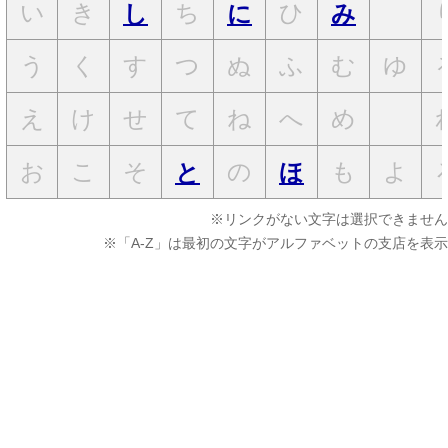
い
き
ち
ひ
し
に
み
う
く
す
つ
ぬ
ふ
む
ゆ
え
け
せ
て
ね
へ
め
お
こ
そ
の
も
よ
と
ほ
※リンクがない文字は選択できません
※「A-Z」は最初の文字がアルファベットの支店を表示