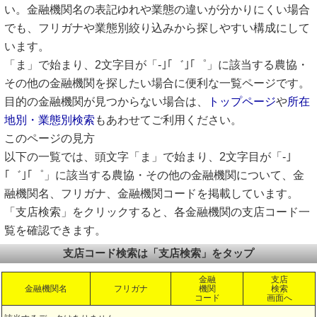
い。金融機関名の表記ゆれや業態の違いが分かりにくい場合
でも、フリガナや業態別絞り込みから探しやすい構成にして
います。
「ま」で始まり、2文字目が「-｣｢゛｣｢゜」に該当する農協・
その他の金融機関を探したい場合に便利な一覧ページです。
目的の金融機関が見つからない場合は、
トップページ
や
所在
地別・業態別検索
もあわせてご利用ください。
このページの見方
以下の一覧では、頭文字「ま」で始まり、2文字目が「-｣
｢゛｣｢゜」に該当する農協・その他の金融機関について、金
融機関名、フリガナ、金融機関コードを掲載しています。
「支店検索」をクリックすると、各金融機関の支店コード一
覧を確認できます。
支店コード検索は「支店検索」をタップ
金融
支店
金融機関名
フリガナ
機関
検索
コード
画面へ