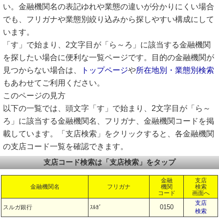
い。金融機関名の表記ゆれや業態の違いが分かりにくい場合
でも、フリガナや業態別絞り込みから探しやすい構成にして
います。
「す」で始まり、2文字目が「ら～ろ」に該当する金融機関
を探したい場合に便利な一覧ページです。目的の金融機関が
見つからない場合は、
トップページ
や
所在地別・業態別検索
もあわせてご利用ください。
このページの見方
以下の一覧では、頭文字「す」で始まり、2文字目が「ら～
ろ」に該当する金融機関名、フリガナ、金融機関コードを掲
載しています。「支店検索」をクリックすると、各金融機関
の支店コード一覧を確認できます。
支店コード検索は「支店検索」をタップ
金融
支店
金融機関名
フリガナ
機関
検索
コード
画面へ
支店
0150
スルガ銀行
ｽﾙｶﾞ
検索