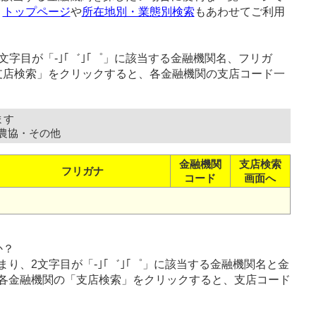
、
トップページ
や
所在地別・業態別検索
もあわせてご利用
字目が「-｣｢゛｣｢゜」に該当する金融機関名、フリガ
支店検索」をクリックすると、各金融機関の支店コード一
ます
農協・その他
金融機関
支店検索
フリガナ
コード
画面へ
か？
り、2文字目が「-｣｢゛｣｢゜」に該当する金融機関名と金
各金融機関の「支店検索」をクリックすると、支店コード