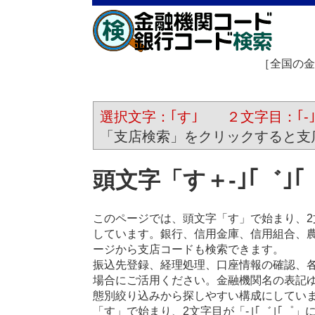
［全国の金
選択文字：｢す｣ ２文字目：｢-｣｢
「支店検索」をクリックすると支
頭文字「す＋-｣｢゛｣
このページでは、頭文字「す」で始まり、2文
しています。銀行、信用金庫、信用組合、
ージから支店コードも検索できます。
振込先登録、経理処理、口座情報の確認、
場合にご活用ください。金融機関名の表記
態別絞り込みから探しやすい構成にしてい
「す」で始まり、2文字目が「-｣｢゛｣｢゜