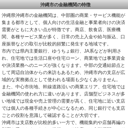
沖縄市の金融機関の特徴
沖縄県沖縄市の金融機関は、中部圏の商業・サービス機能が
集まる都市として、個人向けの生活金融と事業者向けの決済
需要がともに大きい点が特徴です。商店、飲食店、医療機
関、各種サービス業が多く、日常の売上入金や給与振込、口
座振替などの取引が比較的頻繁に発生する地域です。
市内では県内主要銀行、ゆうちょ銀行、JA系などが利用さ
れ、住宅地では生活口座や住宅ローン、商業地では事業資金
や決済業務へのニーズが強くなります。中部の交通結節点と
して周辺自治体からの来訪もあるため、沖縄市内の支店が広
域的な実務拠点として使われる場面も少なくありません。
また、中心市街地、幹線道路沿いの商業エリア、住宅地では
金融機関の使われ方に違いがあります。店舗型ビジネスが多
い地域では現金や売上管理の需要が高く、住宅地に近い支店
では個人の各種手続きが中心になるため、同じ銀行でも支店
ごとの役割を意識して確認することが大切です。
沖縄市は支店数が比較的多い一方で、機能集約や店舗再編の