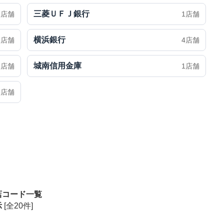
三菱ＵＦＪ銀行
1店舗
1店舗
横浜銀行
2店舗
4店舗
城南信用金庫
6店舗
1店舗
5店舗
店コード一覧
示
[全20件]