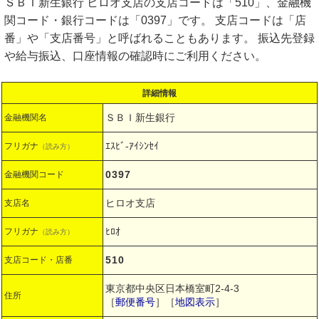
ＳＢＩ新生銀行 ヒロオ支店の支店コードは「510」、金融機
関コード・銀行コードは「0397」です。 支店コードは「店
番」や「支店番号」と呼ばれることもあります。 振込先登録
や給与振込、口座情報の確認時にご利用ください。
詳細情報
ＳＢＩ新生銀行
金融機関名
ｴｽﾋﾞ-ｱｲｼﾝｾｲ
フリガナ
（読み方）
0397
金融機関コード
ヒロオ支店
支店名
ﾋﾛｵ
フリガナ
（読み方）
510
支店コード・店番
東京都中央区日本橋室町2-4-3
住所
［
郵便番号
］［
地図表示
］