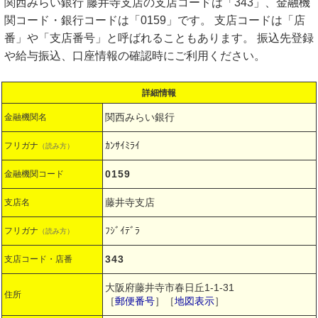
関西みらい銀行 藤井寺支店の支店コードは「343」、金融機
関コード・銀行コードは「0159」です。 支店コードは「店
番」や「支店番号」と呼ばれることもあります。 振込先登録
や給与振込、口座情報の確認時にご利用ください。
詳細情報
関西みらい銀行
金融機関名
ｶﾝｻｲﾐﾗｲ
フリガナ
（読み方）
0159
金融機関コード
藤井寺支店
支店名
ﾌｼﾞｲﾃﾞﾗ
フリガナ
（読み方）
343
支店コード・店番
大阪府藤井寺市春日丘1-1-31
住所
［
郵便番号
］［
地図表示
］