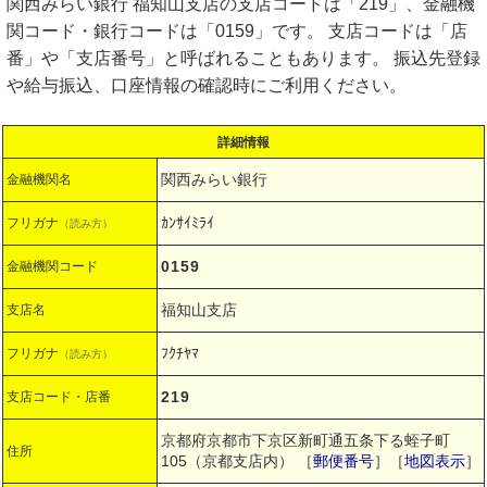
関西みらい銀行 福知山支店の支店コードは「219」、金融機
関コード・銀行コードは「0159」です。 支店コードは「店
番」や「支店番号」と呼ばれることもあります。 振込先登録
や給与振込、口座情報の確認時にご利用ください。
詳細情報
関西みらい銀行
金融機関名
ｶﾝｻｲﾐﾗｲ
フリガナ
（読み方）
0159
金融機関コード
福知山支店
支店名
ﾌｸﾁﾔﾏ
フリガナ
（読み方）
219
支店コード・店番
京都府京都市下京区新町通五条下る蛭子町
住所
105（京都支店内）
［
郵便番号
］［
地図表示
］