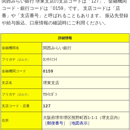
関西みらい銀行 堺東支店の支店コードは「127」、金融機関
コード・銀行コードは「0159」です。 支店コードは「店
番」や「支店番号」と呼ばれることもあります。 振込先登録
や給与振込、口座情報の確認時にご利用ください。
詳細情報
関西みらい銀行
金融機関名
ｶﾝｻｲﾐﾗｲ
フリガナ
（読み方）
0159
金融機関コード
堺東支店
支店名
ｻｶｲﾋｶﾞｼ
フリガナ
（読み方）
127
支店コード・店番
大阪府堺市堺区熊野町西1-1-1（堺支店内）
住所
［
郵便番号
］［
地図表示
］