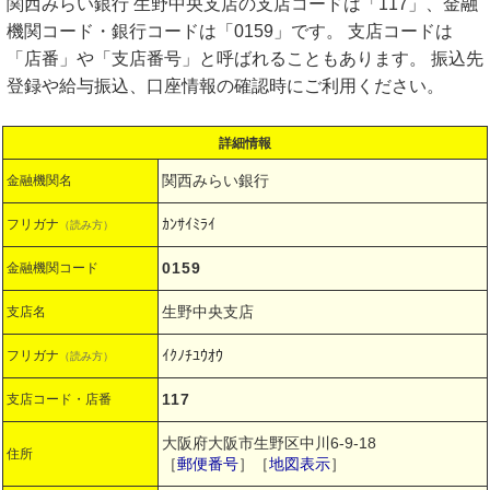
関西みらい銀行 生野中央支店の支店コードは「117」、金融
機関コード・銀行コードは「0159」です。 支店コードは
「店番」や「支店番号」と呼ばれることもあります。 振込先
登録や給与振込、口座情報の確認時にご利用ください。
詳細情報
関西みらい銀行
金融機関名
ｶﾝｻｲﾐﾗｲ
フリガナ
（読み方）
0159
金融機関コード
生野中央支店
支店名
ｲｸﾉﾁﾕｳｵｳ
フリガナ
（読み方）
117
支店コード・店番
大阪府大阪市生野区中川6-9-18
住所
［
郵便番号
］［
地図表示
］