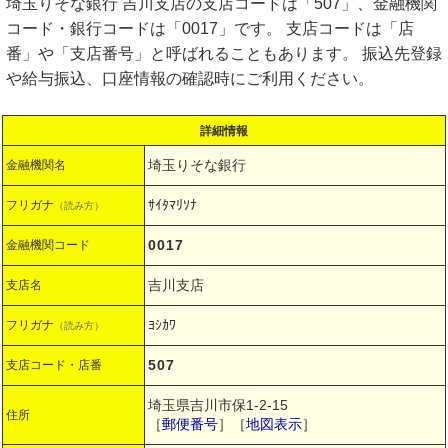
埼玉りそな銀行 吉川支店の支店コードは「507」、金融機関
コード・銀行コードは「0017」です。 支店コードは「店
番」や「支店番号」と呼ばれることもあります。 振込先登録
や給与振込、口座情報の確認時にご利用ください。
詳細情報
埼玉りそな銀行
金融機関名
ｻｲﾀﾏﾘｿﾅ
フリガナ
（読み方）
0017
金融機関コード
吉川支店
支店名
ﾖｼｶﾜ
フリガナ
（読み方）
507
支店コード・店番
埼玉県吉川市保1-2-15
住所
［
郵便番号
］［
地図表示
］