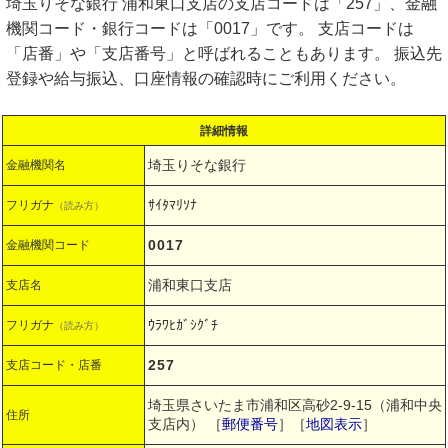
埼玉りそな銀行 浦和東口支店の支店コードは「257」、金融
機関コード・銀行コードは「0017」です。 支店コードは
「店番」や「支店番号」と呼ばれることもあります。 振込先
登録や給与振込、口座情報の確認時にご利用ください。
詳細情報
埼玉りそな銀行
金融機関名
ｻｲﾀﾏﾘｿﾅ
フリガナ
（読み方）
0017
金融機関コード
浦和東口支店
支店名
ｳﾗﾜﾋｶﾞｼｸﾞﾁ
フリガナ
（読み方）
257
支店コード・店番
埼玉県さいたま市浦和区高砂2-9-15（浦和中央
住所
支店内）
［
郵便番号
］［
地図表示
］