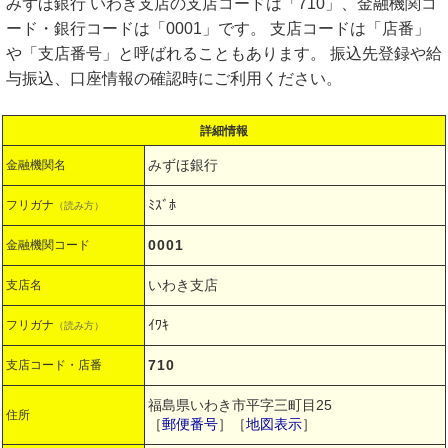
みずほ銀行 いわき支店の支店コードは「710」、金融機関コ
ード・銀行コードは「0001」です。 支店コードは「店番」
や「支店番号」と呼ばれることもあります。 振込先登録や給
与振込、口座情報の確認時にご利用ください。
詳細情報
みずほ銀行
金融機関名
ﾐｽﾞﾎ
フリガナ
（読み方）
0001
金融機関コード
いわき支店
支店名
ｲﾜｷ
フリガナ
（読み方）
710
支店コード・店番
福島県いわき市平字三町目25
住所
［
郵便番号
］［
地図表示
］