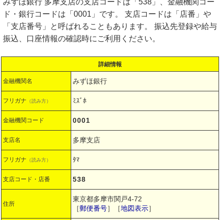
みずほ銀行 多摩支店の支店コードは「538」、金融機関コー
ド・銀行コードは「0001」です。 支店コードは「店番」や
「支店番号」と呼ばれることもあります。 振込先登録や給与
振込、口座情報の確認時にご利用ください。
詳細情報
みずほ銀行
金融機関名
ﾐｽﾞﾎ
フリガナ
（読み方）
0001
金融機関コード
多摩支店
支店名
ﾀﾏ
フリガナ
（読み方）
538
支店コード・店番
東京都多摩市関戸4-72
住所
［
郵便番号
］［
地図表示
］