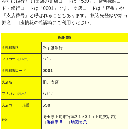
みずほ銀行 桶川支店の支店コードは「530」、金融機関コー
ド・銀行コードは「0001」です。 支店コードは「店番」や
「支店番号」と呼ばれることもあります。 振込先登録や給与
振込、口座情報の確認時にご利用ください。
詳細情報
みずほ銀行
金融機関名
ﾐｽﾞﾎ
フリガナ
（読み方）
0001
金融機関コード
桶川支店
支店名
ｵｹｶﾞﾜ
フリガナ
（読み方）
530
支店コード・店番
埼玉県上尾市谷津2-1-50-1（上尾支店内）
住所
［
郵便番号
］［
地図表示
］