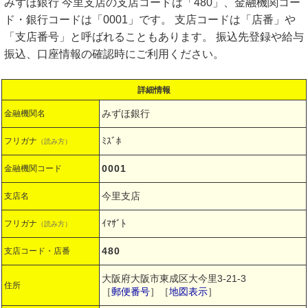
みずほ銀行 今里支店の支店コードは「480」、金融機関コー
ド・銀行コードは「0001」です。 支店コードは「店番」や
「支店番号」と呼ばれることもあります。 振込先登録や給与
振込、口座情報の確認時にご利用ください。
詳細情報
みずほ銀行
金融機関名
ﾐｽﾞﾎ
フリガナ
（読み方）
0001
金融機関コード
今里支店
支店名
ｲﾏｻﾞﾄ
フリガナ
（読み方）
480
支店コード・店番
大阪府大阪市東成区大今里3-21-3
住所
［
郵便番号
］［
地図表示
］