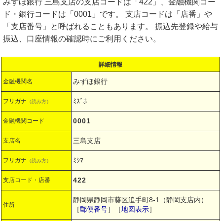
みずほ銀行 三島支店の支店コードは「422」、金融機関コー
ド・銀行コードは「0001」です。 支店コードは「店番」や
「支店番号」と呼ばれることもあります。 振込先登録や給与
振込、口座情報の確認時にご利用ください。
詳細情報
みずほ銀行
金融機関名
ﾐｽﾞﾎ
フリガナ
（読み方）
0001
金融機関コード
三島支店
支店名
ﾐｼﾏ
フリガナ
（読み方）
422
支店コード・店番
静岡県静岡市葵区追手町8-1（静岡支店内）
住所
［
郵便番号
］［
地図表示
］