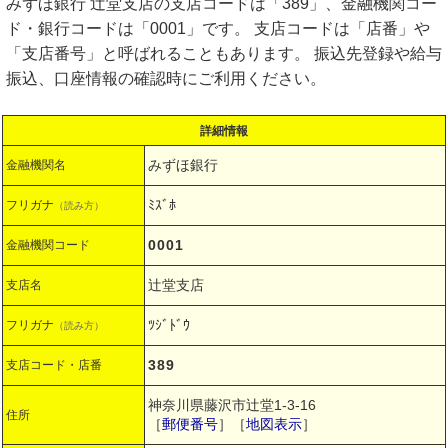
みずほ銀行 辻堂支店の支店コードは「389」、金融機関コー
ド・銀行コードは「0001」です。 支店コードは「店番」や
「支店番号」と呼ばれることもあります。 振込先登録や給与
振込、口座情報の確認時にご利用ください。
詳細情報
みずほ銀行
金融機関名
ﾐｽﾞﾎ
フリガナ
（読み方）
0001
金融機関コード
辻堂支店
支店名
ﾂｼﾞﾄﾞｳ
フリガナ
（読み方）
389
支店コード・店番
神奈川県藤沢市辻堂1-3-16
住所
［
郵便番号
］［
地図表示
］