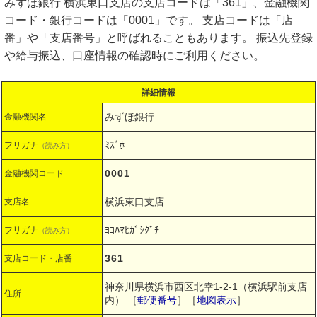
みずほ銀行 横浜東口支店の支店コードは「361」、金融機関
コード・銀行コードは「0001」です。 支店コードは「店
番」や「支店番号」と呼ばれることもあります。 振込先登録
や給与振込、口座情報の確認時にご利用ください。
詳細情報
みずほ銀行
金融機関名
ﾐｽﾞﾎ
フリガナ
（読み方）
0001
金融機関コード
横浜東口支店
支店名
ﾖｺﾊﾏﾋｶﾞｼｸﾞﾁ
フリガナ
（読み方）
361
支店コード・店番
神奈川県横浜市西区北幸1-2-1（横浜駅前支店
住所
内）
［
郵便番号
］［
地図表示
］