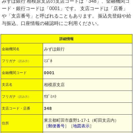
みずほ銀行 相模原支店の支店コードは「348」、金融機関コ
ード・銀行コードは「0001」です。 支店コードは「店番」
や「支店番号」と呼ばれることもあります。 振込先登録や給
与振込、口座情報の確認時にご利用ください。
詳細情報
みずほ銀行
金融機関名
ﾐｽﾞﾎ
フリガナ
（読み方）
0001
金融機関コード
相模原支店
支店名
ｻｶﾞﾐﾊﾗ
フリガナ
（読み方）
348
支店コード・店番
東京都町田市森野1-17-1（町田支店内）
住所
［
郵便番号
］［
地図表示
］