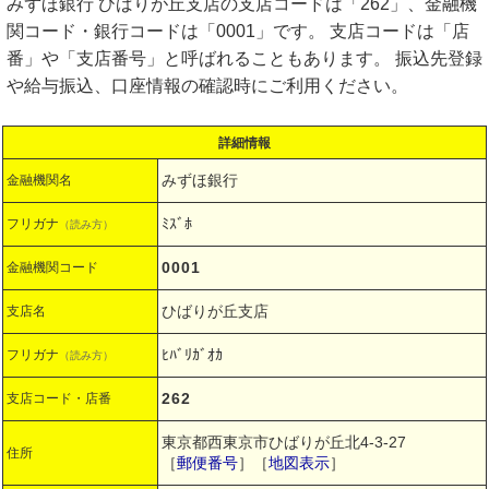
みずほ銀行 ひばりが丘支店の支店コードは「262」、金融機
関コード・銀行コードは「0001」です。 支店コードは「店
番」や「支店番号」と呼ばれることもあります。 振込先登録
や給与振込、口座情報の確認時にご利用ください。
詳細情報
みずほ銀行
金融機関名
ﾐｽﾞﾎ
フリガナ
（読み方）
0001
金融機関コード
ひばりが丘支店
支店名
ﾋﾊﾞﾘｶﾞｵｶ
フリガナ
（読み方）
262
支店コード・店番
東京都西東京市ひばりが丘北4-3-27
住所
［
郵便番号
］［
地図表示
］