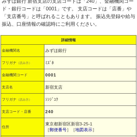
みずほ銀行 新宿支店の支店コードは「240」、金融機関コー
ド・銀行コードは「0001」です。 支店コードは「店番」や
「支店番号」と呼ばれることもあります。 振込先登録や給与
振込、口座情報の確認時にご利用ください。
詳細情報
みずほ銀行
金融機関名
ﾐｽﾞﾎ
フリガナ
（読み方）
0001
金融機関コード
新宿支店
支店名
ｼﾝｼﾞﾕｸ
フリガナ
（読み方）
240
支店コード・店番
東京都新宿区新宿3-25-1
住所
［
郵便番号
］［
地図表示
］