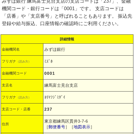
みずほ銀行 練馬富士見台支店の支店コードは「237」、金融
機関コード・銀行コードは「0001」です。 支店コードは
「店番」や「支店番号」と呼ばれることもあります。 振込先
登録や給与振込、口座情報の確認時にご利用ください。
詳細情報
みずほ銀行
金融機関名
ﾐｽﾞﾎ
フリガナ
（読み方）
0001
金融機関コード
練馬富士見台支店
支店名
ﾈﾘﾏﾌｼﾞﾐﾀﾞｲ
フリガナ
（読み方）
237
支店コード・店番
東京都練馬区貫井3-7-6
住所
［
郵便番号
］［
地図表示
］