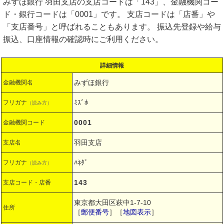
みずほ銀行 羽田支店の支店コードは「143」、金融機関コー
ド・銀行コードは「0001」です。 支店コードは「店番」や
「支店番号」と呼ばれることもあります。 振込先登録や給与
振込、口座情報の確認時にご利用ください。
詳細情報
みずほ銀行
金融機関名
ﾐｽﾞﾎ
フリガナ
（読み方）
0001
金融機関コード
羽田支店
支店名
ﾊﾈﾀﾞ
フリガナ
（読み方）
143
支店コード・店番
東京都大田区萩中1-7-10
住所
［
郵便番号
］［
地図表示
］