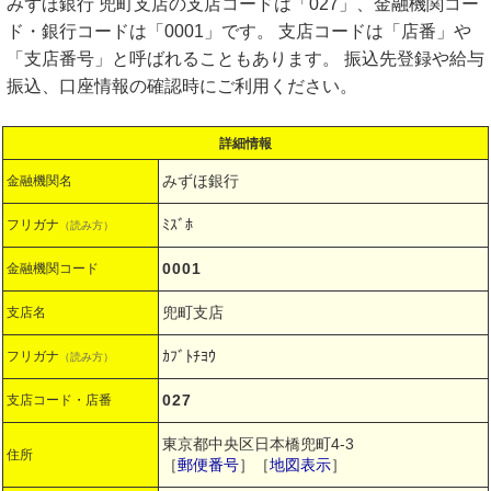
みずほ銀行 兜町支店の支店コードは「027」、金融機関コー
ド・銀行コードは「0001」です。 支店コードは「店番」や
「支店番号」と呼ばれることもあります。 振込先登録や給与
振込、口座情報の確認時にご利用ください。
詳細情報
みずほ銀行
金融機関名
ﾐｽﾞﾎ
フリガナ
（読み方）
0001
金融機関コード
兜町支店
支店名
ｶﾌﾞﾄﾁﾖｳ
フリガナ
（読み方）
027
支店コード・店番
東京都中央区日本橋兜町4-3
住所
［
郵便番号
］［
地図表示
］