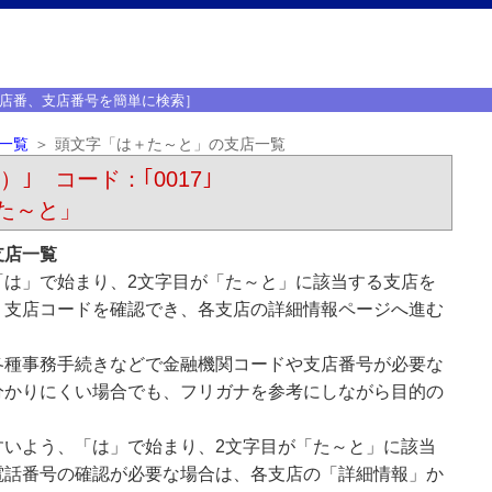
店番、支店番号を簡単に検索］
一覧
頭文字「は＋た～と」の支店一覧
）｣ コード：｢0017｣
た～と」
支店一覧
「は」で始まり、2文字目が「た～と」に該当する支店を
、支店コードを確認でき、各支店の詳細情報ページへ進む
各種事務手続きなどで金融機関コードや支店番号が必要な
分かりにくい場合でも、フリガナを参考にしながら目的の
すいよう、「は」で始まり、2文字目が「た～と」に該当
電話番号の確認が必要な場合は、各支店の「詳細情報」か