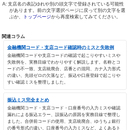
支店名の表記ゆれや別の頭文字で登録されている可能性
があります。前の文字選択ページに戻って別の文字を選
ぶか、
トップページ
から再度検索してみてください。
関連コラム
金融機関コード・支店コード確認時のミスと失敗例
金融機関コードや支店コードの確認で起こりやすいミスや
失敗例を、実務目線でわかりやすく解説します。名称とコ
ードの不一致、支店統廃合、店番との混同、カナ入力形式
の違い、先頭ゼロの欠落など、振込や口座登録で起こりや
すい確認ミスを整理しました。
振込ミス完全まとめ
金融機関コード・支店コード・口座番号の入力ミスや確認
漏れによる振込エラー、誤振込の原因を実務目線で整理し
ました。合併前コードの使用、支店統廃合、ゆうちょ銀行
の番号形式の違い、口座番号の入力ミスなど、よくあるト