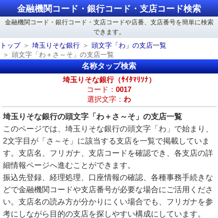
金融機関コード・銀行コード・支店コード検索
金融機関コード・銀行コード・支店コードや店番、支店番号を簡単に検索
できます。
トップ
埼玉りそな銀行
頭文字「わ」の支店一覧
頭文字「わ＋さ～そ」の支店一覧
名称タップ検索
埼玉りそな銀行（ｻｲﾀﾏﾘｿﾅ）
コード：
0017
選択文字：
わ
埼玉りそな銀行の頭文字「わ＋さ～そ」の支店一覧
このページでは、埼玉りそな銀行の頭文字「わ」で始まり、
2文字目が「さ～そ」に該当する支店を一覧で掲載していま
す。支店名、フリガナ、支店コードを確認でき、各支店の詳
細情報ページへ進むことができます。
振込先登録、経理処理、口座情報の確認、各種事務手続きな
どで金融機関コードや支店番号が必要な場合にご活用くださ
い。支店名の読み方が分かりにくい場合でも、フリガナを参
考にしながら目的の支店を探しやすい構成にしています。