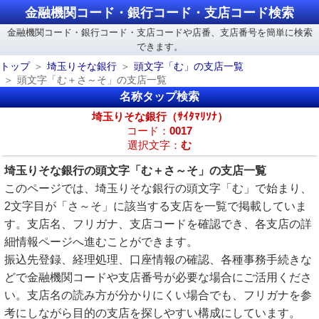
金融機関コード・銀行コード・支店コード検索
金融機関コード・銀行コード・支店コードや店番、支店番号を簡単に検索
できます。
トップ
埼玉りそな銀行
頭文字「む」の支店一覧
頭文字「む＋さ～そ」の支店一覧
名称タップ検索
埼玉りそな銀行（ｻｲﾀﾏﾘｿﾅ）
コード：
0017
選択文字：
む
埼玉りそな銀行の頭文字「む＋さ～そ」の支店一覧
このページでは、埼玉りそな銀行の頭文字「む」で始まり、
2文字目が「さ～そ」に該当する支店を一覧で掲載していま
す。支店名、フリガナ、支店コードを確認でき、各支店の詳
細情報ページへ進むことができます。
振込先登録、経理処理、口座情報の確認、各種事務手続きな
どで金融機関コードや支店番号が必要な場合にご活用くださ
い。支店名の読み方が分かりにくい場合でも、フリガナを参
考にしながら目的の支店を探しやすい構成にしています。