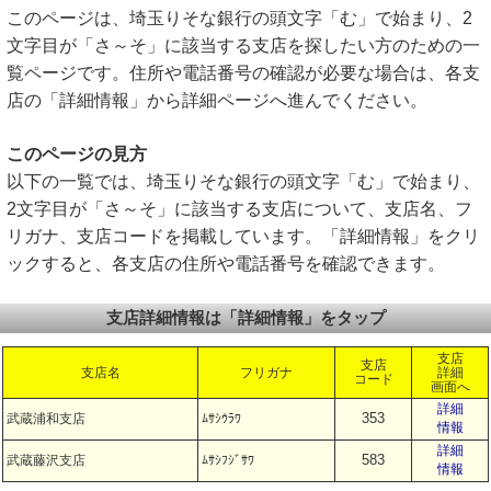
このページは、埼玉りそな銀行の頭文字「む」で始まり、2
文字目が「さ～そ」に該当する支店を探したい方のための一
覧ページです。住所や電話番号の確認が必要な場合は、各支
店の「詳細情報」から詳細ページへ進んでください。
このページの見方
以下の一覧では、埼玉りそな銀行の頭文字「む」で始まり、
2文字目が「さ～そ」に該当する支店について、支店名、フ
リガナ、支店コードを掲載しています。「詳細情報」をクリ
ックすると、各支店の住所や電話番号を確認できます。
支店詳細情報は「詳細情報」をタップ
支店
支店
支店名
フリガナ
詳細
コード
画面へ
詳細
353
武蔵浦和支店
ﾑｻｼｳﾗﾜ
情報
詳細
583
武蔵藤沢支店
ﾑｻｼﾌｼﾞｻﾜ
情報