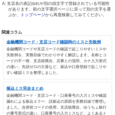
支店名の表記ゆれや別の頭文字で登録されている可能性
があります。前の文字選択ページに戻って別の文字を選
ぶか、
トップページ
から再度検索してみてください。
関連コラム
金融機関コード・支店コード確認時のミスと失敗例
金融機関コードや支店コードの確認で起こりやすいミスや
失敗例を、実務目線でわかりやすく解説します。名称とコ
ードの不一致、支店統廃合、店番との混同、カナ入力形式
の違い、先頭ゼロの欠落など、振込や口座登録で起こりや
すい確認ミスを整理しました。
振込ミス完全まとめ
金融機関コード・支店コード・口座番号の入力ミスや確認
漏れによる振込エラー、誤振込の原因を実務目線で整理し
ました。合併前コードの使用、支店統廃合、ゆうちょ銀行
の番号形式の違い、口座番号の入力ミスなど、よくあるト