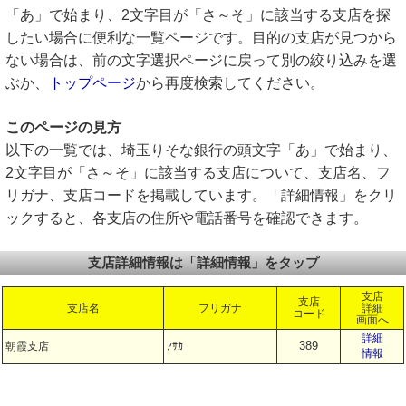
「あ」で始まり、2文字目が「さ～そ」に該当する支店を探
したい場合に便利な一覧ページです。目的の支店が見つから
ない場合は、前の文字選択ページに戻って別の絞り込みを選
ぶか、
トップページ
から再度検索してください。
このページの見方
以下の一覧では、埼玉りそな銀行の頭文字「あ」で始まり、
2文字目が「さ～そ」に該当する支店について、支店名、フ
リガナ、支店コードを掲載しています。「詳細情報」をクリ
ックすると、各支店の住所や電話番号を確認できます。
支店詳細情報は「詳細情報」をタップ
支店
支店
支店名
フリガナ
詳細
コード
画面へ
詳細
389
朝霞支店
ｱｻｶ
情報