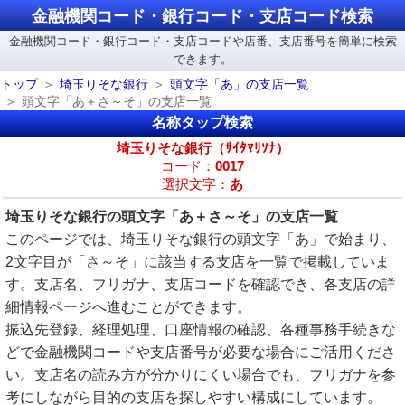
金融機関コード・銀行コード・支店コード検索
金融機関コード・銀行コード・支店コードや店番、支店番号を簡単に検索
できます。
トップ
埼玉りそな銀行
頭文字「あ」の支店一覧
頭文字「あ＋さ～そ」の支店一覧
名称タップ検索
埼玉りそな銀行（ｻｲﾀﾏﾘｿﾅ）
コード：
0017
選択文字：
あ
埼玉りそな銀行の頭文字「あ＋さ～そ」の支店一覧
このページでは、埼玉りそな銀行の頭文字「あ」で始まり、
2文字目が「さ～そ」に該当する支店を一覧で掲載していま
す。支店名、フリガナ、支店コードを確認でき、各支店の詳
細情報ページへ進むことができます。
振込先登録、経理処理、口座情報の確認、各種事務手続きな
どで金融機関コードや支店番号が必要な場合にご活用くださ
い。支店名の読み方が分かりにくい場合でも、フリガナを参
考にしながら目的の支店を探しやすい構成にしています。