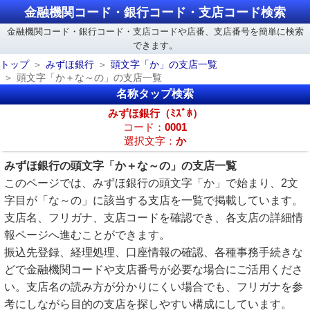
金融機関コード・銀行コード・支店コード検索
金融機関コード・銀行コード・支店コードや店番、支店番号を簡単に検索
できます。
トップ
みずほ銀行
頭文字「か」の支店一覧
頭文字「か＋な～の」の支店一覧
名称タップ検索
みずほ銀行（ﾐｽﾞﾎ）
コード：
0001
選択文字：
か
みずほ銀行の頭文字「か＋な～の」の支店一覧
このページでは、みずほ銀行の頭文字「か」で始まり、2文
字目が「な～の」に該当する支店を一覧で掲載しています。
支店名、フリガナ、支店コードを確認でき、各支店の詳細情
報ページへ進むことができます。
振込先登録、経理処理、口座情報の確認、各種事務手続きな
どで金融機関コードや支店番号が必要な場合にご活用くださ
い。支店名の読み方が分かりにくい場合でも、フリガナを参
考にしながら目的の支店を探しやすい構成にしています。