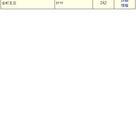
詳細
242
金町支店
ｶﾅﾏﾁ
情報