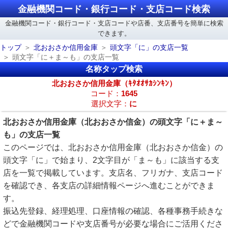
金融機関コード・銀行コード・支店コード検索
金融機関コード・銀行コード・支店コードや店番、支店番号を簡単に検索
できます。
トップ
北おおさか信用金庫
頭文字「に」の支店一覧
頭文字「に＋ま～も」の支店一覧
名称タップ検索
北おおさか信用金庫（ｷﾀｵｵｻｶｼﾝｷﾝ）
コード：
1645
選択文字：
に
北おおさか信用金庫（北おおさか信金）の頭文字「に＋ま～
も」の支店一覧
このページでは、北おおさか信用金庫（北おおさか信金）の
頭文字「に」で始まり、2文字目が「ま～も」に該当する支
店を一覧で掲載しています。支店名、フリガナ、支店コード
を確認でき、各支店の詳細情報ページへ進むことができま
す。
振込先登録、経理処理、口座情報の確認、各種事務手続きな
どで金融機関コードや支店番号が必要な場合にご活用くださ