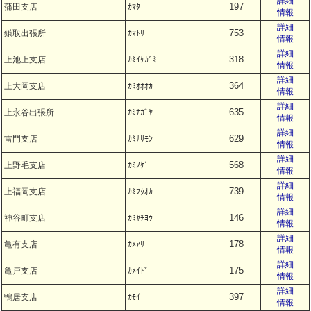
詳細
197
蒲田支店
ｶﾏﾀ
情報
詳細
753
鎌取出張所
ｶﾏﾄﾘ
情報
詳細
318
上池上支店
ｶﾐｲｹｶﾞﾐ
情報
詳細
364
上大岡支店
ｶﾐｵｵｵｶ
情報
詳細
635
上永谷出張所
ｶﾐﾅｶﾞﾔ
情報
詳細
629
雷門支店
ｶﾐﾅﾘﾓﾝ
情報
詳細
568
上野毛支店
ｶﾐﾉｹﾞ
情報
詳細
739
上福岡支店
ｶﾐﾌｸｵｶ
情報
詳細
146
神谷町支店
ｶﾐﾔﾁﾖｳ
情報
詳細
178
亀有支店
ｶﾒｱﾘ
情報
詳細
175
亀戸支店
ｶﾒｲﾄﾞ
情報
詳細
397
鴨居支店
ｶﾓｲ
情報