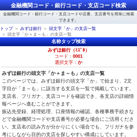
金融機関コード・銀行コード・支店コード検索
金融機関コード・銀行コード・支店コードや店番、支店番号を簡単に検索
できます。
トップ
みずほ銀行
頭文字「か」の支店一覧
頭文字「か＋ま～も」の支店一覧
名称タップ検索
みずほ銀行（ﾐｽﾞﾎ）
コード：
0001
選択文字：
か
みずほ銀行の頭文字「か＋ま～も」の支店一覧
このページでは、みずほ銀行の頭文字「か」で始まり、2文
字目が「ま～も」に該当する支店を一覧で掲載しています。
支店名、フリガナ、支店コードを確認でき、各支店の詳細情
報ページへ進むことができます。
振込先登録、経理処理、口座情報の確認、各種事務手続きな
どで金融機関コードや支店番号が必要な場合にご活用くださ
い。支店名の読み方が分かりにくい場合でも、フリガナを参
考にしながら目的の支店を探しやすい構成にしています。